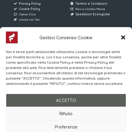
Privacy Policy
Termini e Condizioni
Cookie Policy
Resi e Cambio Merce
Codice Etico
Spedizioni Ecologiche
Lavora con Noi
AREE RISERVATE
FERRARI SERVICE
Gestisci Consenso Cookie
Accesso Utenti
Via D. Manin, 176
Noi e terze parti selezionate utilizziamo cookie o tecnologie simili
Accesso Venditori
31015 Conegliano (TV)
per finalità tecniche e, con il tuo consenso, anche per altre finalità
MYWO
(+39) 0438 896013
come specificato nella Cookie Policy e nella Privacy Policy del
Corsi Online | Login
4 Linee Telefoniche
presente sito web. Puoi liberamente prestare o rifiutare il tuo
consenso. Puoi acconsentire all’utilizzo di tali tecnologie premendo il
pulsante "ACCETTO". Chiudendo questa informativa, oppure
Orari di apertura al Pubblico
selezionando il pulsante "RIFIUTO", continui invece senza accettare.
LUN-VEN 08:00/12:00 – 15:00/19:00
SABATO 08:30/12:30 – 15:00/19:00
ACCETTO
Rifiuto
© 2026 Ferrari Service S.r.l.
P. IVA 03615110263
Preferenze
Made with ❤️ by
ENGAGE