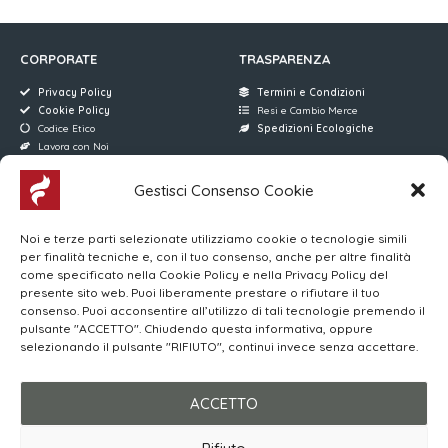
CORPORATE
TRASPARENZA
Privacy Policy
Termini e Condizioni
Cookie Policy
Resi e Cambio Merce
Codice Etico
Spedizioni Ecologiche
Lavora con Noi
Gestisci Consenso Cookie
AREE RISERVATE
FERRARI SERVICE
Accesso Utenti
Via D. Manin, 176
Noi e terze parti selezionate utilizziamo cookie o tecnologie simili
Accesso Venditori
31015 Conegliano (TV)
per finalità tecniche e, con il tuo consenso, anche per altre finalità
MYWO
(+39) 0438 896013
come specificato nella Cookie Policy e nella Privacy Policy del
Corsi Online | Login
4 Linee Telefoniche
presente sito web. Puoi liberamente prestare o rifiutare il tuo
consenso. Puoi acconsentire all’utilizzo di tali tecnologie premendo il
pulsante "ACCETTO". Chiudendo questa informativa, oppure
Orari di apertura al Pubblico
selezionando il pulsante "RIFIUTO", continui invece senza accettare.
LUN-VEN 08:00/12:00 – 15:00/19:00
SABATO 08:30/12:30 – 15:00/19:00
ACCETTO