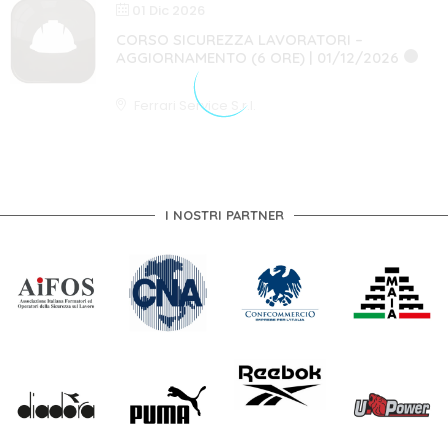
01 Dic 2026
CORSO SICUREZZA LAVORATORI –
AGGIORNAMENTO (6 ORE) | 01/12/2026
6 ORE
AGGIORNAMENTO
Ferrari Service S.r.l.
I NOSTRI PARTNER