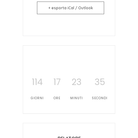
+ esporta iCal / Outlook
114
17
23
34
GIORNI
ORE
MINUTI
SECONDI