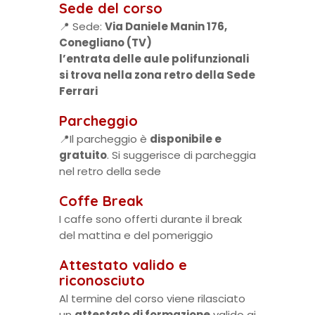
Sede del corso
📍 Sede:
Via Daniele Manin 176,
Conegliano (TV)
l’entrata delle aule polifunzionali
si trova nella zona retro della Sede
Ferrari
Parcheggio
📍Il parcheggio è
disponibile e
gratuito
. Si suggerisce di parcheggia
nel retro della sede
Coffe Break
I caffe sono offerti durante il break
del mattina e del pomeriggio
Attestato valido e
riconosciuto
Al termine del corso viene rilasciato
un
attestato di formazione
valido ai