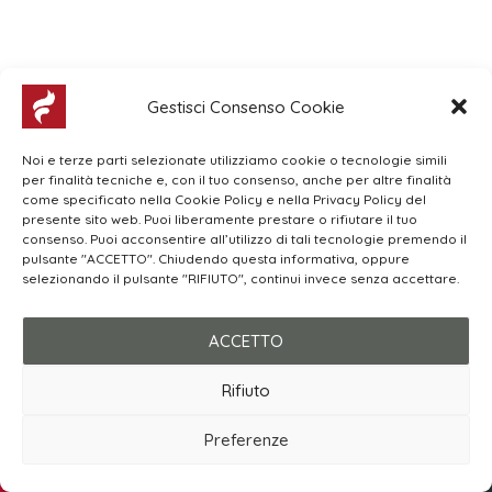
Gestisci Consenso Cookie
Noi e terze parti selezionate utilizziamo cookie o tecnologie simili
I NOSTRI PARTNER
per finalità tecniche e, con il tuo consenso, anche per altre finalità
come specificato nella Cookie Policy e nella Privacy Policy del
presente sito web. Puoi liberamente prestare o rifiutare il tuo
consenso. Puoi acconsentire all’utilizzo di tali tecnologie premendo il
pulsante "ACCETTO". Chiudendo questa informativa, oppure
selezionando il pulsante "RIFIUTO", continui invece senza accettare.
ACCETTO
Rifiuto
Preferenze
Chiamaci
CORPORATE
TRASPARENZA