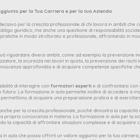
Aggiunto per la Tua Carriera e per la tua Azienda
decisivo per la crescita professionale di chi lavora in ambiti che 
obbligo giuridico, ma anche una questione di responsabilità social
pratiche in modo strutturato e professionale, affrontando in mod
uò riguardare diversi ambiti, come ad esempio la prevenzione incend
rezzature, la sicurezza nei lavori in quota, la prevenzione dei rischi
noscenza approfondita e di acquisire competenze specifiche che
ibilità di interagire con
formatori esperti
e di confrontarsi con 
n futuro. La formazione in aula permette inoltre di accedere a mate
e permettono di acquisire una preparazione pratica e di esercitars
anche per la crescita professionale, poiché dimostra la capacità di
 la propria conoscenza in materia. La formazione in aula per la s
ndo la capacità di affrontare situazioni complesse e di acquisire
a in aula che possa offrirti un valore aggiunto per la tua carriera,