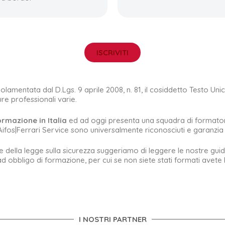
ISCRIVITI
lamentata dal D.Lgs. 9 aprile 2008, n. 81, il cosiddetto Testo Unico
ure professionali varie.
ormazione in Italia
ed ad oggi presenta una squadra di formatori pr
Aifos|Ferrari Service sono universalmente riconosciuti e garanzia d
se della legge sulla sicurezza suggeriamo di leggere le nostre guide
ad obbligo di formazione, per cui se non siete stati formati avet
I NOSTRI PARTNER