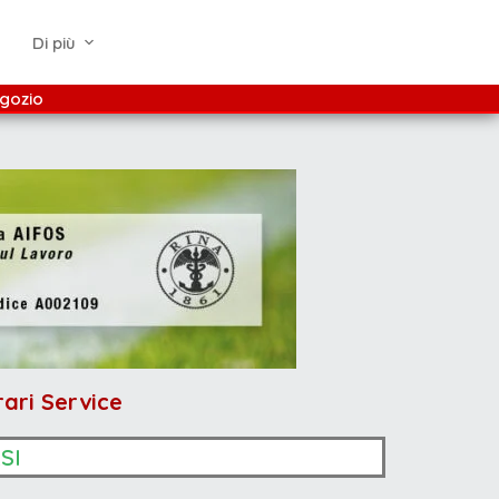
Di più
gozio
rari Service
SI