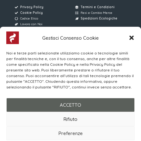
Privacy Policy
Termini e Condizioni
Cookie Policy
Resi e Cambio Merce
Codice Etico
Spedizioni Ecologiche
Lavora con Noi
Gestisci Consenso Cookie
AREE RISERVATE
FERRARI SERVICE
Accesso Utenti
Via D. Manin, 176
Noi e terze parti selezionate utilizziamo cookie o tecnologie simili
Accesso Venditori
31015 Conegliano (TV)
per finalità tecniche e, con il tuo consenso, anche per altre finalità
MYWO
(+39) 0438 896013
come specificato nella Cookie Policy e nella Privacy Policy del
Corsi Online | Login
4 Linee Telefoniche
presente sito web. Puoi liberamente prestare o rifiutare il tuo
consenso. Puoi acconsentire all’utilizzo di tali tecnologie premendo il
pulsante "ACCETTO". Chiudendo questa informativa, oppure
Orari di apertura al Pubblico
selezionando il pulsante "RIFIUTO", continui invece senza accettare.
LUN-VEN 08:00/12:00 – 15:00/19:00
SABATO 08:30/12:30 – 15:00/19:00
ACCETTO
Rifiuto
© 2026 Ferrari Service S.r.l.
P. IVA 03615110263
Preferenze
Made with ❤️ by
ENGAGE