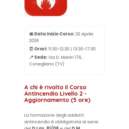
📅 Data Inizio Corso:
20 Aprile
2026
⏰ Orari:
11:30-12:30 | 13:30-17:30
📍 Sede:
Via D. Manin 176,
Conegliano (TV)
A chi è rivolto il Corso
Antincendio Livello 2 -
Aggiornamento (5 ore)
La formazione degli addetti
antincendio è obbligatoria ai sensi
del
D.Lgs. 81/08
e del
D.M.