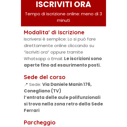
ISCRIVITI ORA
Tempo di iscrizione online: meno di 3
minuti
Modalita' di Iscrizione
Iscriversi è semplice: Lo si può fare
direttamente online cliccando su
“iscriviti ora” oppure tramite
Whatsapp o Email.
Le iscrizioni sono
aperte fino ad esaurimento posti.
Sede del corso
📍 Sede:
Via Daniele Manin 176,
Conegliano (TV)
l’entrata delle aule polifunzionali
si trova nella zona retro della Sede
Ferrari
Parcheggio