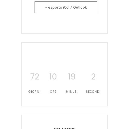
+ esporta iCal / Outlook
72
10
19
1
GIORNI
ORE
MINUTI
SECONDO