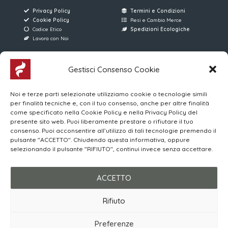
Privacy Policy
Termini e Condizioni
Cookie Policy
Resi e Cambio Merce
Codice Etico
Spedizioni Ecologiche
Lavora con Noi
AREE RISERVATE
FERRARI SERVICE
Gestisci Consenso Cookie
Accesso Utenti
Via D. Manin, 176
Noi e terze parti selezionate utilizziamo cookie o tecnologie simili
Accesso Venditori
31015 Conegliano (TV)
per finalità tecniche e, con il tuo consenso, anche per altre finalità
MYWO
(+39) 0438 896013
come specificato nella Cookie Policy e nella Privacy Policy del
Corsi Online | Login
4 Linee Telefoniche
presente sito web. Puoi liberamente prestare o rifiutare il tuo
consenso. Puoi acconsentire all’utilizzo di tali tecnologie premendo il
pulsante "ACCETTO". Chiudendo questa informativa, oppure
Orari di apertura al Pubblico
selezionando il pulsante "RIFIUTO", continui invece senza accettare.
LUN-VEN 08:00/12:00 – 15:00/19:00
SABATO 08:30/12:30 – 15:00/19:00
ACCETTO
Rifiuto
© 2026 Ferrari Service S.r.l.
P. IVA 03615110263
Preferenze
Made with ❤️ by
ENGAGE