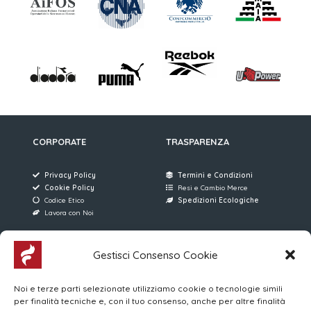
CORPORATE
TRASPARENZA
Privacy Policy
Termini e Condizioni
Cookie Policy
Resi e Cambio Merce
Codice Etico
Spedizioni Ecologiche
Lavora con Noi
AREE RISERVATE
FERRARI SERVICE
Gestisci Consenso Cookie
Accesso Utenti
Via D. Manin, 176
Noi e terze parti selezionate utilizziamo cookie o tecnologie simili
Accesso Venditori
31015 Conegliano (TV)
per finalità tecniche e, con il tuo consenso, anche per altre finalità
MYWO
(+39) 0438 896013