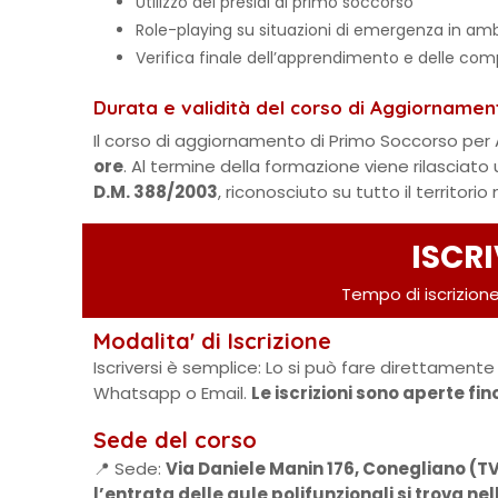
Utilizzo dei presidi di primo soccorso
Role-playing su situazioni di emergenza in amb
Verifica finale dell’apprendimento e delle co
Durata e validità del corso di Aggiorname
Il corso di aggiornamento di Primo Soccorso per
ore
. Al termine della formazione viene rilasciato
D.M. 388/2003
, riconosciuto su tutto il territorio
ISCRI
Tempo di iscrizione
Modalita' di Iscrizione
Iscriversi è semplice: Lo si può fare direttamente 
Whatsapp o Email.
Le iscrizioni sono aperte fi
Sede del corso
📍 Sede:
Via Daniele Manin 176, Conegliano (T
l’entrata delle aule polifunzionali si trova ne