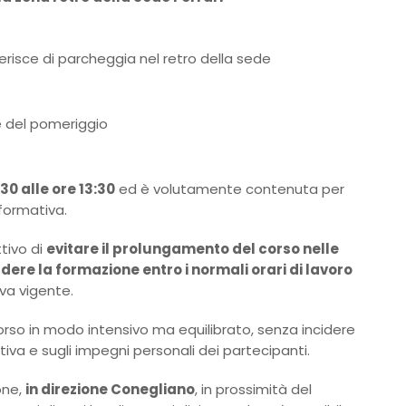
gerisce di parcheggia nel retro della sede
 e del pomeriggio
0 alle ore 13:30
ed è volutamente contenuta per
formativa.
ttivo di
evitare il prolungamento del corso nelle
dere la formazione entro i normali orari di lavoro
va vigente.
rso in modo intensivo ma equilibrato, senza incidere
iva e sugli impegni personali dei partecipanti.
one,
in direzione Conegliano
, in prossimità del