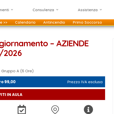
menti
Consulenza
Assistenza
e >>
Calendario
Antincendio
Primo Soccorso
ggiornamento – AZIENDE
3/2026
 Gruppo A (6 Ore)
ro 99,00
Prezzo IVA esclusa
ITI IN AULA