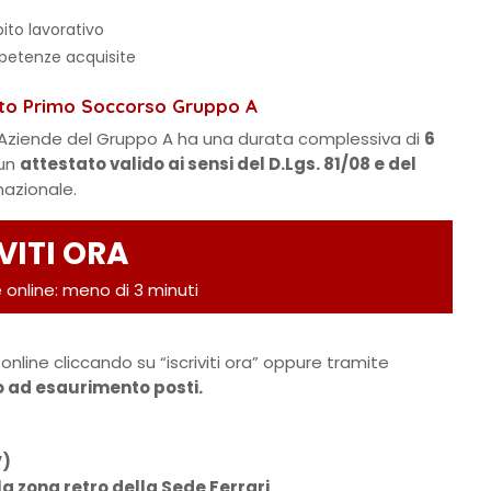
ito lavorativo
mpetenze acquisite
nto Primo Soccorso Gruppo A
 Aziende del Gruppo A ha una durata complessiva di
6
 un
attestato valido ai sensi del D.Lgs. 81/08 e del
 nazionale.
VITI ORA
 online: meno di 3 minuti
online cliccando su “iscriviti ora” oppure tramite
no ad esaurimento posti.
V)
lla zona retro della Sede Ferrari