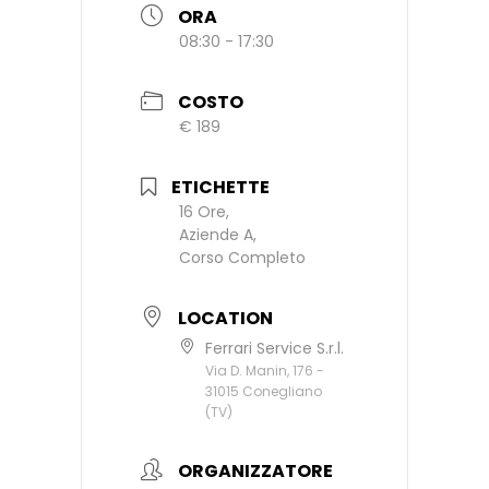
ORA
08:30 - 17:30
COSTO
€ 189
ETICHETTE
16 Ore,
Aziende A,
Corso Completo
LOCATION
Ferrari Service S.r.l.
Via D. Manin, 176 -
31015 Conegliano
(TV)
ORGANIZZATORE