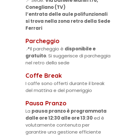
📍 Sede:
Via Daniele Manin 176,
Conegliano (TV)
l’entrata delle aule polifunzionali
si trova nella zona retro della Sede
Ferrari
Parcheggio
📍Il parcheggio è
disponibile e
gratuito
. Si suggerisce di parcheggia
nel retro della sede
Coffe Break
I caffe sono offerti durante il break
del mattina e del pomeriggio
Pausa Pranzo
La
pausa pranzo è programmata
dalle ore 12:30 alle ore 13:30
ed è
volutamente contenuta per
garantire una gestione efficiente