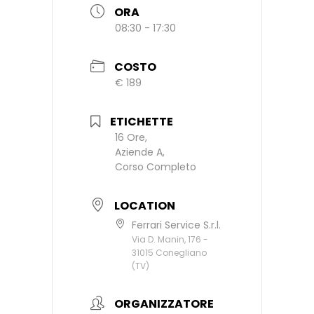
ORA
08:30 - 17:30
COSTO
€ 189
ETICHETTE
16 Ore,
Aziende A,
Corso Completo
LOCATION
Ferrari Service S.r.l.
Via D. Manin, 176 -
31015 Conegliano
(TV)
ORGANIZZATORE