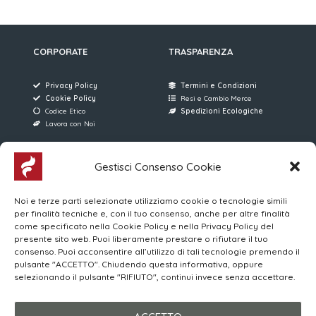
CORPORATE
TRASPARENZA
Privacy Policy
Termini e Condizioni
Cookie Policy
Resi e Cambio Merce
Codice Etico
Spedizioni Ecologiche
Lavora con Noi
AREE RISERVATE
FERRARI SERVICE
Gestisci Consenso Cookie
Accesso Utenti
Via D. Manin, 176
Noi e terze parti selezionate utilizziamo cookie o tecnologie simili
Accesso Venditori
31015 Conegliano (TV)
per finalità tecniche e, con il tuo consenso, anche per altre finalità
MYWO
(+39) 0438 896013
come specificato nella Cookie Policy e nella Privacy Policy del
Corsi Online | Login
4 Linee Telefoniche
presente sito web. Puoi liberamente prestare o rifiutare il tuo
consenso. Puoi acconsentire all’utilizzo di tali tecnologie premendo il
pulsante "ACCETTO". Chiudendo questa informativa, oppure
Orari di apertura al Pubblico
selezionando il pulsante "RIFIUTO", continui invece senza accettare.
LUN-VEN 08:00/12:00 – 15:00/19:00
SABATO 08:30/12:30 – 15:00/19:00