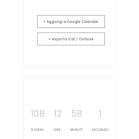
+ Aggiungi a Google Calendar
+ esporta iCal / Outlook
108
12
58
0
GIORNI
ORE
MINUTI
SECONDI