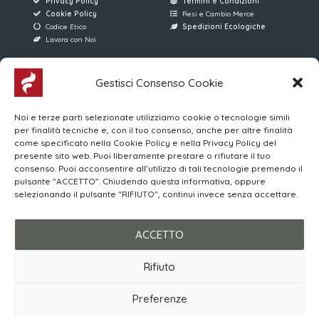
Privacy Policy
Termini e Condizioni
Cookie Policy
Resi e Cambio Merce
Codice Etico
Spedizioni Ecologiche
Lavora con Noi
AREE RISERVATE
FERRARI SERVICE
Gestisci Consenso Cookie
Accesso Utenti
Via D. Manin, 176
Noi e terze parti selezionate utilizziamo cookie o tecnologie simili
Accesso Venditori
31015 Conegliano (TV)
per finalità tecniche e, con il tuo consenso, anche per altre finalità
MYWO
(+39) 0438 896013
come specificato nella Cookie Policy e nella Privacy Policy del
Corsi Online | Login
4 Linee Telefoniche
presente sito web. Puoi liberamente prestare o rifiutare il tuo
consenso. Puoi acconsentire all’utilizzo di tali tecnologie premendo il
pulsante "ACCETTO". Chiudendo questa informativa, oppure
Orari di apertura al Pubblico
selezionando il pulsante "RIFIUTO", continui invece senza accettare.
LUN-VEN 08:00/12:00 – 15:00/19:00
SABATO 08:30/12:30 – 15:00/19:00
ACCETTO
Rifiuto
© 2026 Ferrari Service S.r.l.
P. IVA 03615110263
Preferenze
Made with ❤️ by
ENGAGE