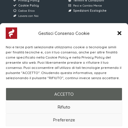
Privacy Policy
Termini e Condizioni
Cookie Policy
Resi e Cambio Merce
Codice Etico
Spedizioni Ecologiche
Lavora con Noi
AREE RISERVATE
FERRARI SERVICE
Gestisci Consenso Cookie
Accesso Utenti
Via D. Manin, 176
Noi e terze parti selezionate utilizziamo cookie o tecnologie simili
Accesso Venditori
31015 Conegliano (TV)
per finalità tecniche e, con il tuo consenso, anche per altre finalità
MYWO
(+39) 0438 896013
come specificato nella Cookie Policy e nella Privacy Policy del
Corsi Online | Login
4 Linee Telefoniche
presente sito web. Puoi liberamente prestare o rifiutare il tuo
consenso. Puoi acconsentire all’utilizzo di tali tecnologie premendo il
pulsante "ACCETTO". Chiudendo questa informativa, oppure
Orari di apertura al Pubblico
selezionando il pulsante "RIFIUTO", continui invece senza accettare.
LUN-VEN 08:00/12:00 – 15:00/19:00
SABATO 08:30/12:30 – 15:00/19:00
ACCETTO
Rifiuto
© 2026 Ferrari Service S.r.l.
P. IVA 03615110263
Preferenze
Made with ❤️ by
ENGAGE