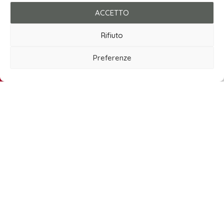
ACCETTO
Rifiuto
Preferenze
Chiamaci
WhatsApp
I NOSTRI PARTNER
E-Mail
Negozio