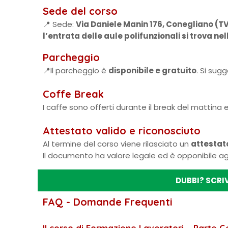
Sede del corso
📍 Sede:
Via Daniele Manin 176, Conegliano (T
l’entrata delle aule polifunzionali si trova ne
Parcheggio
📍Il parcheggio è
disponibile e gratuito
. Si sug
Coffe Break
I caffe sono offerti durante il break del mattina
Attestato valido e riconosciuto
Al termine del corso viene rilasciato un
attestat
Il documento ha valore legale ed è opponibile agli
DUBBI? SCRI
FAQ - Domande Frequenti
Il corso di Formazione Lavoratori – Parte G