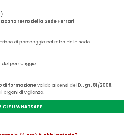
V)
lla zona retro della Sede Ferrari
gerisce di parcheggia nel retro della sede
 e del pomeriggio
o di formazione
valido ai sensi del
D.Lgs. 81/2008
.
 organi di vigilanza.
VICI SU WHATSAPP
enerale (4 ore) è obbligatorio?