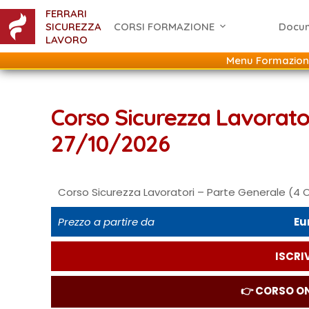
FERRARI
SICUREZZA
CORSI FORMAZIONE
Docu
LAVORO
Menu Formazion
Corso Sicurezza Lavorator
27/10/2026
Corso Sicurezza Lavoratori – Parte Generale (4 
Prezzo a partire da
Eu
ISCRIV
👉 CORSO ON