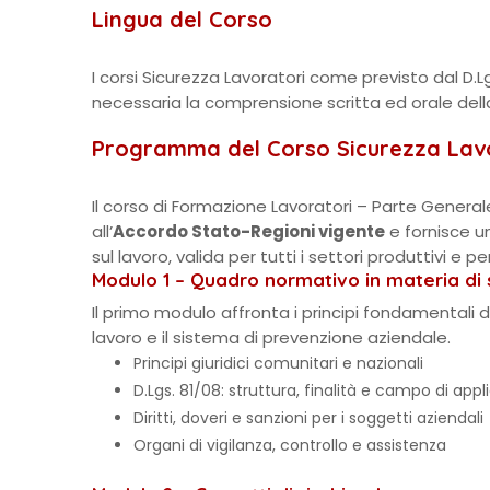
Lingua del Corso
I corsi Sicurezza Lavoratori come previsto dal D.L
necessaria la comprensione scritta ed orale dell
Programma del Corso Sicurezza Lavo
Il corso di Formazione Lavoratori – Parte General
all’
Accordo Stato-Regioni vigente
e fornisce u
sul lavoro, valida per tutti i settori produttivi e per tu
Modulo 1 – Quadro normativo in materia di s
Il primo modulo affronta i principi fondamentali d
lavoro e il sistema di prevenzione aziendale.
Principi giuridici comunitari e nazionali
D.Lgs. 81/08: struttura, finalità e campo di app
Diritti, doveri e sanzioni per i soggetti aziendali
Organi di vigilanza, controllo e assistenza