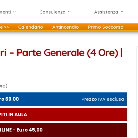
menti
Consulenza
Assistenza
e >>
Calendario
Antincendio
Primo Soccorso
i – Parte Generale (4 Ore) |
Ore)
ro 69,00
Prezzo IVA esclusa
ITI IN AULA
LINE – Euro 45,00