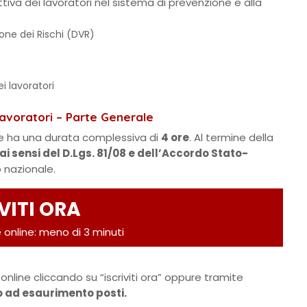
tiva dei lavoratori nel sistema di prevenzione e alla
one dei Rischi (DVR)
 lavoratori
Lavoratori – Parte Generale
le ha una durata complessiva di
4 ore
. Al termine della
ai sensi del D.Lgs. 81/08 e dell’Accordo Stato-
io nazionale.
VITI ORA
 online: meno di 3 minuti
online cliccando su “iscriviti ora” oppure tramite
no ad esaurimento posti.