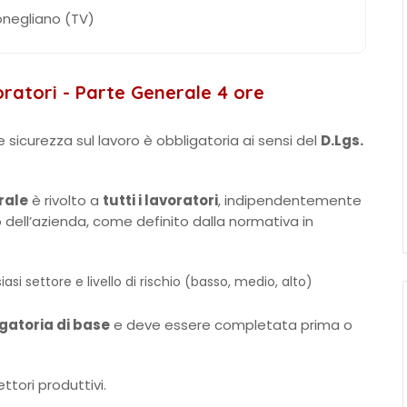
onegliano (TV)
voratori - Parte Generale 4 ore
e sicurezza sul lavoro è obbligatoria ai sensi del
D.Lgs.
rale
è rivolto a
tutti i lavoratori
, indipendentemente
io dell’azienda, come definito dalla normativa in
iasi settore e livello di rischio (basso, medio, alto)
gatoria di base
e deve essere completata prima o
settori produttivi.