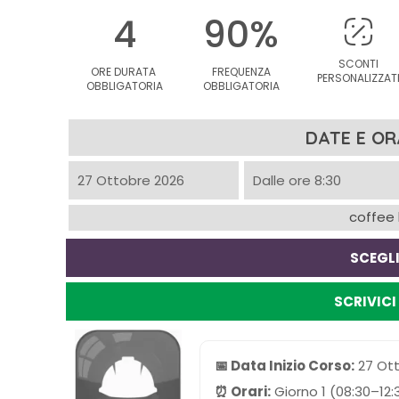
4
90%
SCONTI
ORE DURATA
FREQUENZA
PERSONALIZZAT
OBBLIGATORIA
OBBLIGATORIA
DATE E OR
27 Ottobre 2026
Dalle ore 8:30
coffee 
SCEGLI
SCRIVIC
📅 Data Inizio Corso:
27 Ott
⏰ Orari:
Giorno 1 (08:30–12