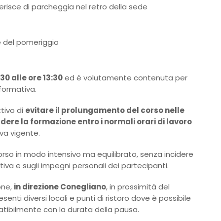
gerisce di parcheggia nel retro della sede
 e del pomeriggio
0 alle ore 13:30
ed è volutamente contenuta per
formativa.
ttivo di
evitare il prolungamento del corso nelle
dere la formazione entro i normali orari di lavoro
va vigente.
rso in modo intensivo ma equilibrato, senza incidere
iva e sugli impegni personali dei partecipanti.
one,
in direzione Conegliano
, in prossimità del
esenti diversi locali e punti di ristoro dove è possibile
tibilmente con la durata della pausa.