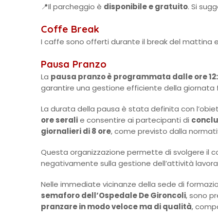
📍Il parcheggio è
disponibile e gratuito
. Si sug
Coffe Break
I caffe sono offerti durante il break del mattina
Pausa Pranzo
La
pausa pranzo è programmata dalle ore 12:3
garantire una gestione efficiente della giornata 
La durata della pausa è stata definita con l’obie
ore serali
e consentire ai partecipanti di
conclu
giornalieri di 8 ore
, come previsto dalla normati
Questa organizzazione permette di svolgere il co
negativamente sulla gestione dell’attività lavorat
Nelle immediate vicinanze della sede di formazi
semaforo dell’Ospedale De Gironcoli
, sono pr
pranzare in modo veloce ma di qualità
, compa