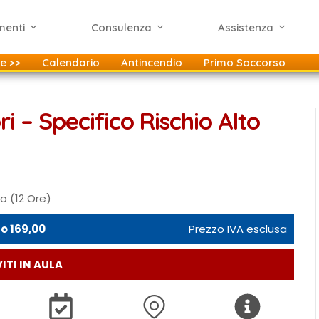
menti
Consulenza
Assistenza
e >>
Calendario
Antincendio
Primo Soccorso
i – Specifico Rischio Alto
o (12 Ore)
o 169,00
Prezzo IVA esclusa
ITI IN AULA