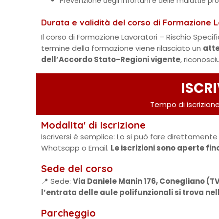
Prevenzione degli infortuni e delle malattie pro
Durata e validità del corso di Formazione L
Il corso di Formazione Lavoratori – Rischio Speci
termine della formazione viene rilasciato un
atte
dell’Accordo Stato-Regioni vigente
, riconosci
ISCRI
Tempo di iscrizione
Modalita' di Iscrizione
Iscriversi è semplice: Lo si può fare direttamente 
Whatsapp o Email.
Le iscrizioni sono aperte fi
Sede del corso
📍 Sede:
Via Daniele Manin 176, Conegliano (T
l’entrata delle aule polifunzionali si trova ne
Parcheggio