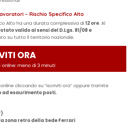
fessionali
avoratori – Rischio Specifico Alto
fico Alto ha una durata complessiva di
12 ore
. Al
stato valido ai sensi del D.Lgs. 81/08 e
uto su tutto il territorio nazionale.
VITI ORA
 online: meno di 3 minuti
online cliccando su “iscriviti ora” oppure tramite
no ad esaurimento posti.
V)
lla zona retro della Sede Ferrari