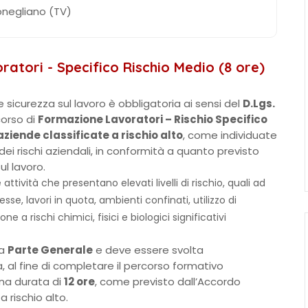
onegliano (TV)
oratori - Specifico Rischio Medio (8 ore)
e sicurezza sul lavoro è obbligatoria ai sensi del
D.Lgs.
 corso di
Formazione Lavoratori – Rischio Specifico
aziende classificate a rischio alto
, come individuate
 dei rischi aziendali, in conformità a quanto previsto
ul lavoro.
attività che presentano elevati livelli di rischio, quali ad
esse, lavori in quota, ambienti confinati, utilizzo di
a rischi chimici, fisici e biologici significativi
la
Parte Generale
e deve essere svolta
 al fine di completare il percorso formativo
 una durata di
12 ore
, come previsto dall’Accordo
a rischio alto.